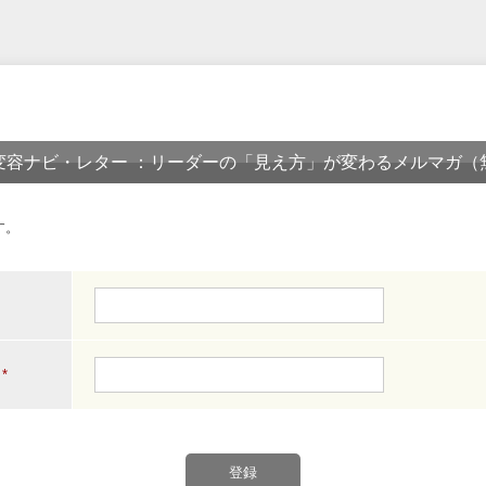
変容ナビ・レター ：リーダーの「見え方」が変わるメルマガ（
す。
*