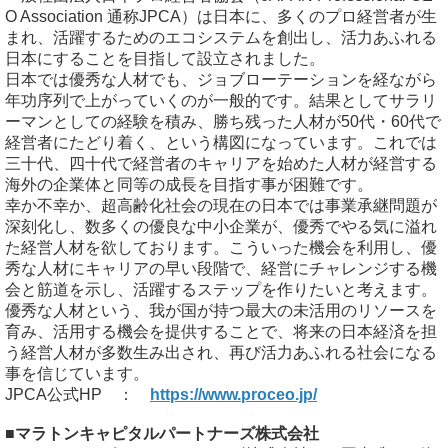
O Association 通称JPCA）は日本に、多くのプロ経営者が生
まれ、活躍するためのエコシステムを創出し、活力あふれる
日本にすることを目指して設立されました。
日本では優秀な人材でも、ジョブローテーションを経ながら
年功序列で上がっていくのが一般的です。結果としてサラリ
ーマンとしての経験を積み、勝ち残った人材が50代・60代で
経営者にたどり着く、という構図になっています。これでは
三十代、四十代で経営者のキャリアを始めた人材が経営する
海外の企業体と同等の成長を目指す事が困難です。
幸か不幸か、超高齢化社会の現在の日本では事業承継問題が
深刻化し、数多くの優良な中小企業が、優秀でやる気に溢れ
た経営人材を欲しております。こういった機会を利用し、優
秀な人材にキャリアの早い段階で、経営にチャレンジする機
会と筋道を示し、活躍するステップを作りたいと考えます。
優秀な人材という、我が国が持つ最大の未活用のリソースを
育み、活用する機会を提供することで、将来の日本経済を担
う経営人材が多数生み出され、再び活力あふれる社会になる
事を信じています。
JPCA公式HP ：
https://www.proceo.jp/
■マラトンキャピタルパートナーズ株式会社