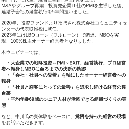
M&Aやグループ再編、投資先企業10社のPMIを主導した後、
連結子会社の経営執行を5年間担いました。
2020年、投資ファンドより招聘され株式会社コミュニティセ
ンターの代表取締役に就任。
2023年にはLBOローン（フルローン）で調達、MBOを実
現、100%株主オーナー経営者となりました。
本ウェビナーでは、
・大企業での戦略投資～PMI～EXIT、経営執行、プロ経営
者へ転身しMBOに至るまでの決断の軌跡
・「会社・社員への愛着」を軸にしたオーナー経営者への
転身
・「社員と顧客にとっての最善」を追求し続ける経営の舞
台裏
・平均年齢69歳のシニア人材が活躍できる組織づくりの実
態
など、中川氏の実体験をベースに、
覚悟を持った経営の現場
をお話いただきます。