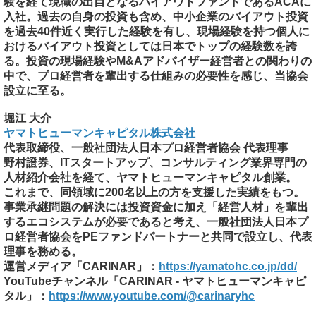
験を経て現職の出自となるバイアウトファンドであるACAに
入社。過去の自身の投資も含め、中小企業のバイアウト投資
を過去40件近く実行した経験を有し、現場経験を持つ個人に
おけるバイアウト投資としては日本でトップの経験数を誇
る。投資の現場経験やM&Aアドバイザー経営者との関わりの
中で、プロ経営者を輩出する仕組みの必要性を感じ、当協会
設立に至る。
堀江 大介
ヤマトヒューマンキャピタル株式会社
代表取締役、一般社団法人日本プロ経営者協会 代表理事
野村證券、ITスタートアップ、コンサルティング業界専門の
人材紹介会社を経て、ヤマトヒューマンキャピタル創業。
これまで、同領域に200名以上の方を支援した実績をもつ。
事業承継問題の解決には投資資金に加え「経営人材」を輩出
するエコシステムが必要であると考え、一般社団法人日本プ
ロ経営者協会をPEファンドパートナーと共同で設立し、代表
理事を務める。
運営メディア「CARINAR」：
https://yamatohc.co.jp/dd/
YouTubeチャンネル「CARINAR - ヤマトヒューマンキャピ
タル」：
https://www.youtube.com/@carinaryhc