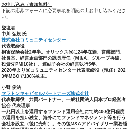
お申し込み（参加無料）
下記の応募フォームに必要事項を明記の上お申し込みくださ
い。
登壇者
中川 弘規 氏
株式会社コミュニティセンター
代表取締役
損害保険会社2年半。オリックス㈱に24年在籍、営業部門、
社長室、経営企画部門の課長歴任（M＆A、グループ再編、
投資先PMI10社）、連結子会社の経営執行5年。
2020年より㈱コミュニティセンター代表取締役（現任）202
3年MBOで100%株主。
小野 俊法
マラトンキャピタルパートナーズ株式会社
代表取締役 共同パートナー、一般社団法人日本プロ経営者
協会 代表理事
一兆円以上を運用するファンド運用会社にて約400億円程度
の運用を担い独立、海外にてファンドマネジメント等を行う
会社を設立（後に売却）。その後M&Aアドバイザリー業務経