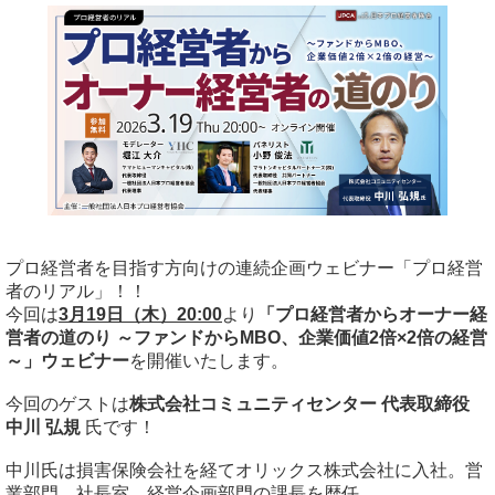
プロ経営者を目指す方向けの連続企画ウェビナー「プロ経営
者のリアル」！！
今回は
3月19
日（木）20:00
より
「プロ経営者からオーナー経
営者の道のり ～ファンドからMBO、企業価値2倍×2倍の経営
～」
ウェビナー
を開催いたします。
今回のゲストは
株式会社コミュニティセンター 代表取締役
中川 弘規
氏です！
中川氏は損害保険会社を経てオリックス株式会社に入社。営
業部門、社長室、経営企画部門の課長を歴任。