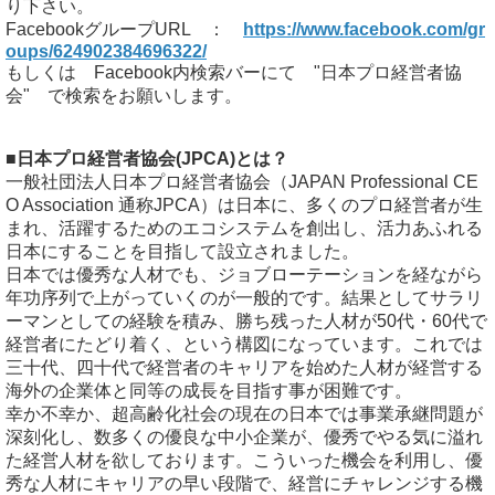
り下さい。
FacebookグループURL ：
https://www.facebook.com/gr
oups/624902384696322/
もしくは Facebook内検索バーにて "日本プロ経営者協
会" で検索をお願いします。
■日本プロ経営者協会(JPCA)とは？
一般社団法人日本プロ経営者協会（JAPAN Professional CE
O Association 通称JPCA）は日本に、多くのプロ経営者が生
まれ、活躍するためのエコシステムを創出し、活力あふれる
日本にすることを目指して設立されました。
日本では優秀な人材でも、ジョブローテーションを経ながら
年功序列で上がっていくのが一般的です。結果としてサラリ
ーマンとしての経験を積み、勝ち残った人材が50代・60代で
経営者にたどり着く、という構図になっています。これでは
三十代、四十代で経営者のキャリアを始めた人材が経営する
海外の企業体と同等の成長を目指す事が困難です。
幸か不幸か、超高齢化社会の現在の日本では事業承継問題が
深刻化し、数多くの優良な中小企業が、優秀でやる気に溢れ
た経営人材を欲しております。こういった機会を利用し、優
秀な人材にキャリアの早い段階で、経営にチャレンジする機