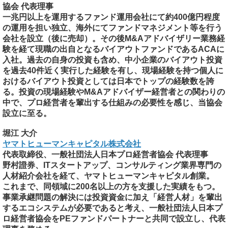
協会 代表理事
一兆円以上を運用するファンド運用会社にて約400億円程度
の運用を担い独立、海外にてファンドマネジメント等を行う
会社を設立（後に売却）。その後M&Aアドバイザリー業務経
験を経て現職の出自となるバイアウトファンドであるACAに
入社。過去の自身の投資も含め、中小企業のバイアウト投資
を過去40件近く実行した経験を有し、現場経験を持つ個人に
おけるバイアウト投資としては日本でトップの経験数を誇
る。投資の現場経験やM&Aアドバイザー経営者との関わりの
中で、プロ経営者を輩出する仕組みの必要性を感じ、当協会
設立に至る。
堀江 大介
ヤマトヒューマンキャピタル株式会社
代表取締役、一般社団法人日本プロ経営者協会 代表理事
野村證券、ITスタートアップ、コンサルティング業界専門の
人材紹介会社を経て、ヤマトヒューマンキャピタル創業。
これまで、同領域に200名以上の方を支援した実績をもつ。
事業承継問題の解決には投資資金に加え「経営人材」を輩出
するエコシステムが必要であると考え、一般社団法人日本プ
ロ経営者協会をPEファンドパートナーと共同で設立し、代表