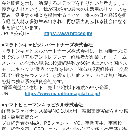
会と筋道を示し、活躍するステップを作りたいと考えます。
優秀な人材という、我が国が持つ最大の未活用のリソースを
育み、活用する機会を提供することで、将来の日本経済を担
う経営人材が多数生み出され、再び活力あふれる社会になる
事を信じています。
JPCA公式HP ：
https://www.proceo.jp/
■マラトンキャピタルパートナーズ株式会社
マラトンキャピタルパートナーズ株式会社は、国内唯一の海
外でのシリアルアントレプレナー経験者が創業した、チーム
メンバーの合計の現場の投資経験数が60社以上という国内ス
モールキャップ*業界では群を抜いてNo1の投資経験数、投資
経歴年数を持つメンバーが設立した他ファンドには無い強み
を持つ独立系の投資会社です。
*営業利益で4億以下、売上50億以下程度の中小企業。
URL ：
https://www.marathoncapital.co.jp/
■ヤマトヒューマンキャピタル株式会社
経営やファイナンス業界NO.1の採用・転職支援実績をもつ転
職・採用支援会社。
プロ経営者やM&A、PEファンド、VC、事業再生、事業投
資、経営企画、CFO、コンサルなどの分野で多くの実績があ