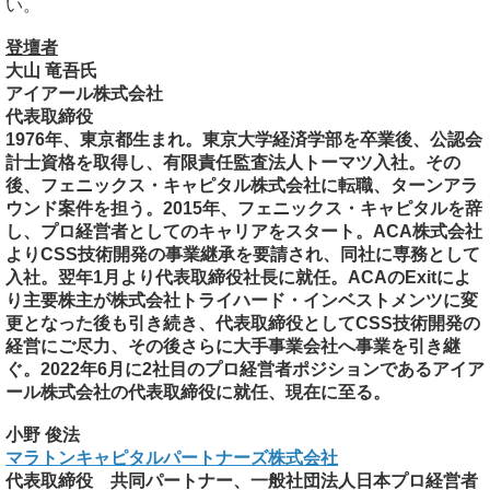
い。
登壇者
大山 竜吾氏
アイアール株式会社
代表取締役
1976年、東京都生まれ。東京大学経済学部を卒業後、公認会
計士資格を取得し、有限責任監査法人トーマツ入社。その
後、フェニックス・キャピタル株式会社に転職、ターンアラ
ウンド案件を担う。2015年、フェニックス・キャピタルを辞
し、プロ経営者としてのキャリアをスタート。ACA株式会社
よりCSS技術開発の事業継承を要請され、同社に専務として
入社。翌年1月より代表取締役社長に就任。ACAのExitによ
り主要株主が株式会社トライハード・インベストメンツに変
更となった後も引き続き、代表取締役としてCSS技術開発の
経営にご尽力、その後さらに大手事業会社へ事業を引き継
ぐ。2022年6月に2社目のプロ経営者ポジションであるアイア
ール株式会社の代表取締役に就任、現在に至る。
小野 俊法
マラトンキャピタルパートナーズ株式会社
代表取締役 共同パートナー、一般社団法人日本プロ経営者