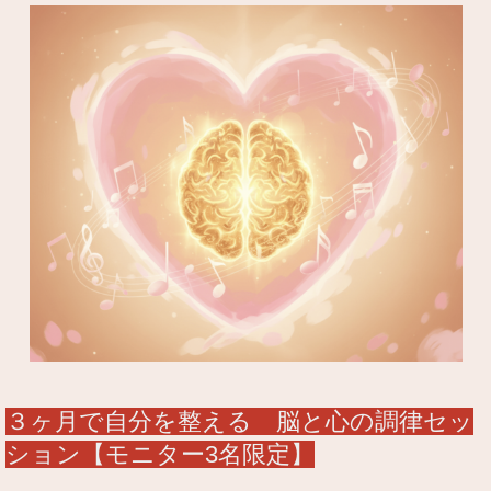
３ヶ月で自分を整える 脳と心の調律セッ
ション【モニター3名限定】